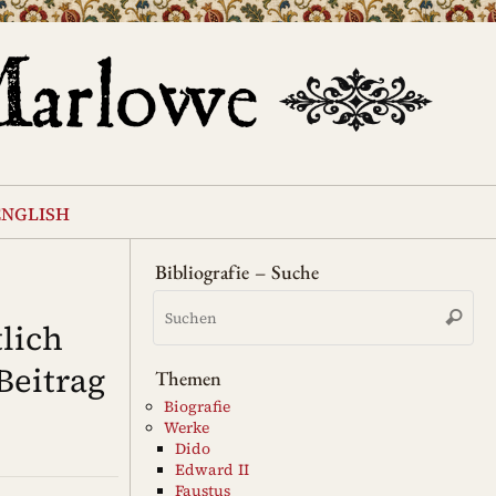
english
Bibliografie – Suche
Su
Suche
na
lich
Beitrag
Themen
Biografie
Werke
Dido
Edward II
Faustus