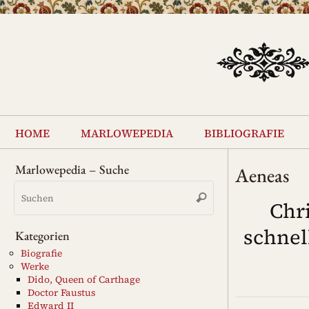
Zum
Inhalt
springen
Zum
Inhalt
home
marlowepedia
bibliografie
springen
Marlowepedia – Suche
Aeneas
Suchen
Suchen
nach:
Chr
schnel
Kategorien
Biografie
Werke
Dido, Queen of Carthage
Doctor Faustus
Edward II