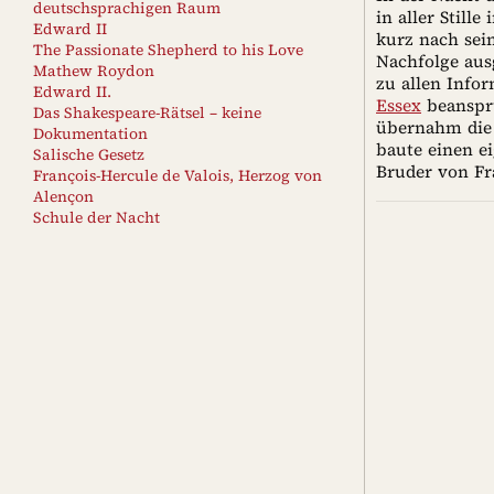
deutschsprachigen Raum
in aller Still
Edward II
kurz nach sei
The Passionate Shepherd to his Love
Nachfolge aus
Mathew Roydon
zu allen Info
Edward II.
Essex
beanspru
Das Shakespeare-Rätsel – keine
übernahm die 
Dokumentation
baute einen e
Salische Gesetz
Bruder von Fr
François-Hercule de Valois, Herzog von
Alençon
Schule der Nacht