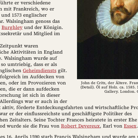
führte er verschiedene
 mit Frankreich, wo er
 und 1573 englischer
ar. Walsingham genoss das
n
Burghley
und der Königin.
tssekretär und Mitglied im
 Zeitpunkt waren
iche Aktivitäten in England
e. Walsingham wurde auf
so umtriebig, dass er als
nglischen
Geheimdiensts
gilt.
rfolgreich im Aufdecken von
n, oder im Provozieren von
John de Critz, der Ältere. Fr
(Detail). Öl auf Holz. ca. 1585. 
n, die er dann aufdecken
Gallery. London. 
orschung ist sich in dieser
Allerdings war er auch in der
k aktiv, förderte Entdeckungsfahrten und wirtschaftliche Pr
ar er der einflussreichste und geschäftigste Politiker des
hen Zeitalters. Seine Tochter Frances heiratete in erster Eh
od wurde sie die Frau von
Robert Devereux
, Earl von
Essex
.
des 16. Aprils 1590 starb Francis Walsingham und wurde am