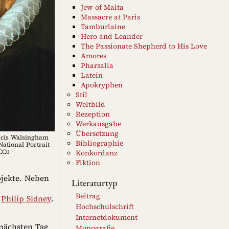
Jew of Malta
Massacre at Paris
Tamburlaine
Hero and Leander
The Passionate Shepherd to His Love
Amores
Pharsalia
Latein
Apokryphen
Stil
Weltbild
Rezeption
Werkausgabe
Übersetzung
ancis Walsingham
Bibliographie
National Portrait
CC0
Konkordanz
Fiktion
ojekte. Neben
Literaturtyp
Beitrag
e
Philip Sidney
.
Hochschulschrift
Internetdokument
 nächsten Tag
Monografie