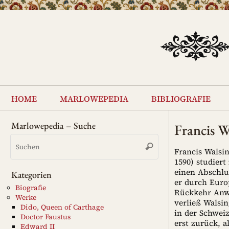
Zum
Inhalt
springen
Zum
Inhalt
home
marlowepedia
bibliografie
springen
Marlowepedia – Suche
Francis 
Suchen
Suchen
nach:
Francis Walsin
1590) studier
einen Abschlu
Kategorien
er durch Euro
Biografie
Rückkehr Anwa
Werke
verließ Walsi
Dido, Queen of Carthage
in der Schweiz
Doctor Faustus
erst zurück, a
Edward II