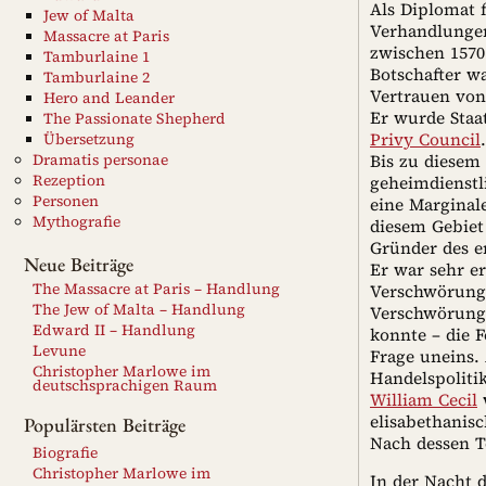
Als Diplomat 
Jew of Malta
Verhandlungen
Massacre at Paris
zwischen 1570
Tamburlaine 1
Botschafter w
Tamburlaine 2
Vertrauen vo
Hero and Leander
Er wurde Staa
The Passionate Shepherd
Privy Council
.
Übersetzung
Dramatis personae
Bis zu diesem
Rezeption
geheimdienstl
Personen
eine Marginal
Mythografie
diesem Gebiet 
Gründer des e
Neue Beiträge
Er war sehr e
The Massacre at Paris – Handlung
Verschwörunge
The Jew of Malta – Handlung
Verschwörunge
Edward II – Handlung
konnte – die F
Levune
Frage uneins. 
Christopher Marlowe im
Handelspoliti
deutschsprachigen Raum
William Cecil
w
elisabethanisc
Populärsten Beiträge
Nach dessen T
Biografie
Christopher Marlowe im
In der Nacht 