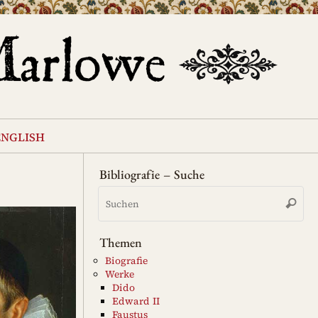
english
Bibliografie – Suche
Su
Suche
na
Themen
Biografie
Werke
Dido
Edward II
Faustus