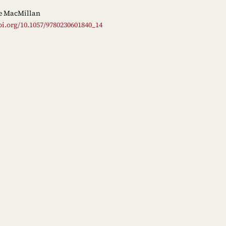
e MacMillan
oi.org/10.1057/9780230601840_14