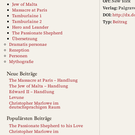
Ort:
New York
Jew of Malta
Verlag:
Palgrav
Massacre at Paris
DOI:
http://dx.d
Tamburlaine 1
Tamburlaine 2
Typ:
Beitrag
Hero and Leander
The Passionate Shepherd
Übersetzung
Dramatis personae
Rezeption
Personen
Mythografie
Neue Beiträge
The Massacre at Paris – Handlung
The Jew of Malta – Handlung
Edward II – Handlung
Levune
Christopher Marlowe im
deutschsprachigen Raum
Populärsten Beiträge
The Passionate Shepherd to his Love
Christopher Marlowe im