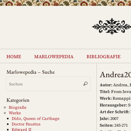
Zum
Inhalt
springen
Zum
Inhalt
home
marlowepedia
bibliografie
springen
Marlowepedia – Suche
Andrea2
Suchen
Suchen
nach:
Autor:
Andrea, 
Titel:
From Inva
Werk:
Remapping
Kategorien
Herausgeber:
S
Biografie
Art der Schrift:
Werke
Jahr:
2007
Dido, Queen of Carthage
Doctor Faustus
Seiten:
245-271
Edward II