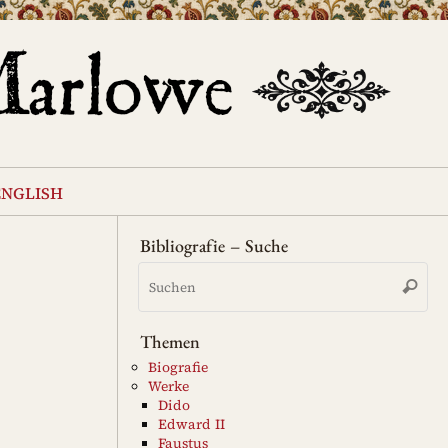
english
Bibliografie – Suche
Su
Suche
na
Themen
Biografie
Werke
Dido
Edward II
Faustus