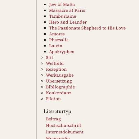
Jew of Malta
Massacre at Paris
Tamburlaine
Hero and Leander
The Passionate Shepherd to His Love
Amores
Pharsalia
Latein
Apokryphen
Stil
Weltbild
Rezeption
Werkausgabe
Übersetzung
Bibliographie
Konkordanz
Fiktion
Literaturtyp
Beitrag
Hochschulschrift
Internetdokument
Monografie