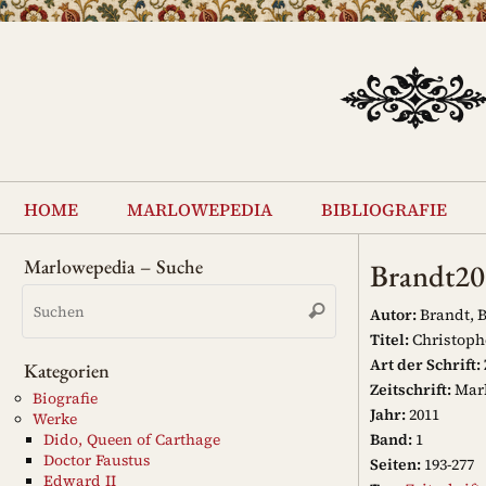
Zum
Inhalt
springen
Zum
Inhalt
home
marlowepedia
bibliografie
springen
Marlowepedia – Suche
Brandt2
Suchen
Suchen
nach:
Autor:
Brandt, 
Titel:
Christophe
Art der Schrift:
Kategorien
Zeitschrift:
Marl
Biografie
Jahr:
2011
Werke
Band:
1
Dido, Queen of Carthage
Doctor Faustus
Seiten:
193-277
Edward II