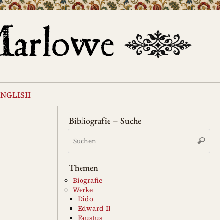
english
Bibliografie – Suche
Su
Suche
na
Themen
Biografie
Werke
Dido
Edward II
Faustus