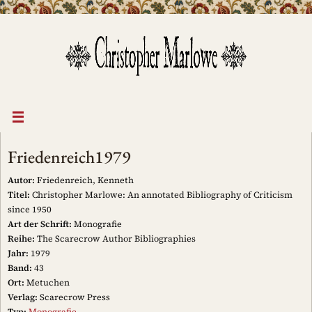
Zum
Inhalt
springen
Friedenreich1979
Autor:
Friedenreich, Kenneth
Titel:
Christopher Marlowe: An annotated Bibliography of Criticism
since 1950
Art der Schrift:
Monografie
Reihe:
The Scarecrow Author Bibliographies
Jahr:
1979
Band:
43
Ort:
Metuchen
Verlag:
Scarecrow Press
Typ:
Monografie