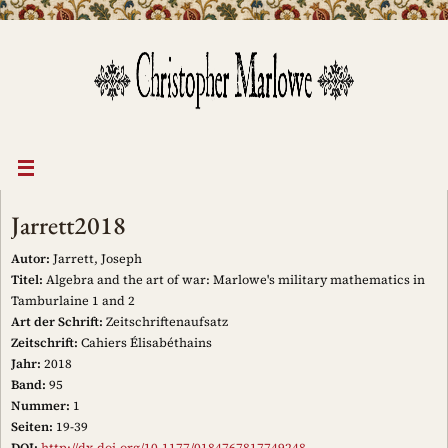
Zum
Inhalt
springen
Jarrett2018
Autor:
Jarrett, Joseph
Titel:
Algebra and the art of war: Marlowe's military mathematics in
Tamburlaine 1 and 2
Art der Schrift:
Zeitschriftenaufsatz
Zeitschrift:
Cahiers Élisabéthains
Jahr:
2018
Band:
95
Nummer:
1
Seiten:
19-39
DOI:
http://dx.doi.org/10.1177/0184767817749248