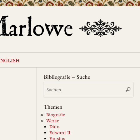
english
Bibliografie – Suche
Su
Suche
na
Themen
Biografie
Werke
Dido
Edward II
Faustus