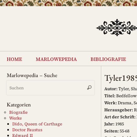
Zum
Inhalt
springen
Zum
Inhalt
home
marlowepedia
bibliografie
springen
Marlowepedia – Suche
Tyler198
Suchen
Suchen
nach:
Autor:
Tyler, Sh
Titel:
Bedfellows
Werk:
Drama, Se
Kategorien
Herausgeber:
R
Biografie
Art der Schrift:
Werke
Jahr:
1985
Dido, Queen of Carthage
Doctor Faustus
Seiten:
55-68
Edward II