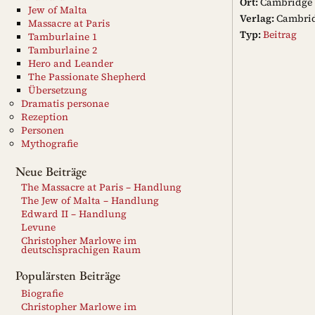
Ort:
Cambridge
Jew of Malta
Verlag:
Cambrid
Massacre at Paris
Typ:
Beitrag
Tamburlaine 1
Tamburlaine 2
Hero and Leander
The Passionate Shepherd
Übersetzung
Dramatis personae
Rezeption
Personen
Mythografie
Neue Beiträge
The Massacre at Paris – Handlung
The Jew of Malta – Handlung
Edward II – Handlung
Levune
Christopher Marlowe im
deutschsprachigen Raum
Populärsten Beiträge
Biografie
Christopher Marlowe im