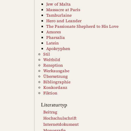
Jew of Malta
Massacre at Paris
Tamburlaine
Hero and Leander
The Passionate Shepherd to His Love
Amores
Pharsalia
Latein
Apokryphen
Stil
Weltbild
Rezeption
Werkausgabe
Übersetzung
Bibliographie
Konkordanz
Fiktion
Literaturtyp
Beitrag
Hochschulschrift
Internetdokument
Monografie