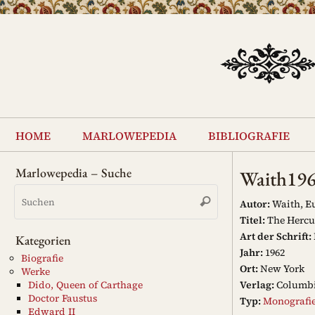
Zum
Inhalt
springen
Zum
Inhalt
home
marlowepedia
bibliografie
springen
Marlowepedia – Suche
Waith19
Suchen
Suchen
nach:
Autor:
Waith, E
Titel:
The Hercu
Art der Schrift:
Kategorien
Jahr:
1962
Biografie
Ort:
New York
Werke
Verlag:
Columbi
Dido, Queen of Carthage
Doctor Faustus
Typ:
Monografi
Edward II