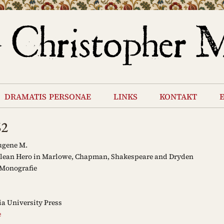
dramatis personae
links
kontakt
62
ugene M.
lean Hero in Marlowe, Chapman, Shakespeare and Dryden
Monografie
a University Press
e