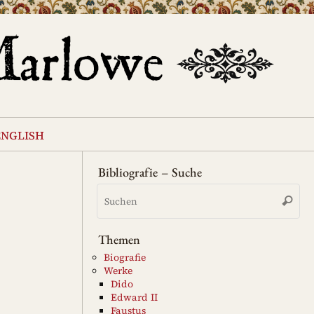
english
Bibliografie – Suche
Su
Suche
na
Themen
Biografie
Werke
Dido
Edward II
Faustus