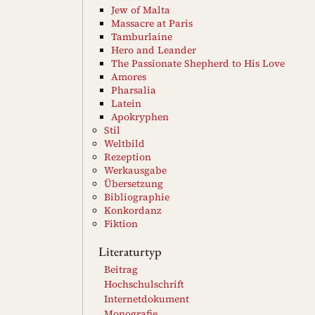
Jew of Malta
Massacre at Paris
Tamburlaine
Hero and Leander
The Passionate Shepherd to His Love
Amores
Pharsalia
Latein
Apokryphen
Stil
Weltbild
Rezeption
Werkausgabe
Übersetzung
Bibliographie
Konkordanz
Fiktion
Literaturtyp
Beitrag
Hochschulschrift
Internetdokument
Monografie