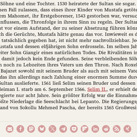
Söhne und eine Tochter. 1530 heiratete der Sultan sie sogar
nen Fall zulassen, dass eines ihrer Kinder von Mustafa getö
m Mahomet, ihr Erstgeborener, 1543 gestorben war, versuch
nflussen, die Thronfolge in ihrem Sinn zu regeln. Der Sulta
st vor einem Aufstand, der zu seiner Absetzung führen könn
ch die Gerüchte, Mustafa hätte genau das vor. Inwieweit es d
atsächlich gegeben hat, ist nicht mehr nachvollziehbar. Jed
stafa und dessen elfjährigen Sohn erdrosseln. Im selben Jah
iter Sohn Giangir eines natürlichen Todes. Die Rivalitäten 
n damit jedoch kein Ende gefunden. Seine verbleibenden S
ten noch zu Lebzeiten ihres Vaters um den Thron. Nach Roxe
 Bajazet sowohl mit seinem Bruder als auch mit seinem Vater
 das ihn allerdings nach Zahlung einer enormen Summe dur
ultan auslieferte. 1561 ließ Selim seinen Bruder und dessen
üleiman I. starb am 6. September 1566.
Selim II.
, er erhielt 
regierte nur acht Jahre. Sein größter Erfolg war die Einnah
ößte Niederlage die Seeschlacht bei Lepanto. Die Regierungs
Hand von Sokollu Mehmed Pascha, der bereits 1565 Großwes