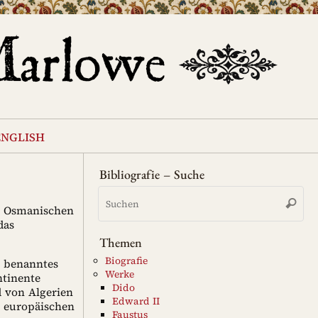
english
Bibliografie – Suche
Su
Suche
na
es Osmanischen
das
Themen
Biografie
m benanntes
Werke
ntinente
Dido
 von Algerien
Edward II
r europäischen
Faustus