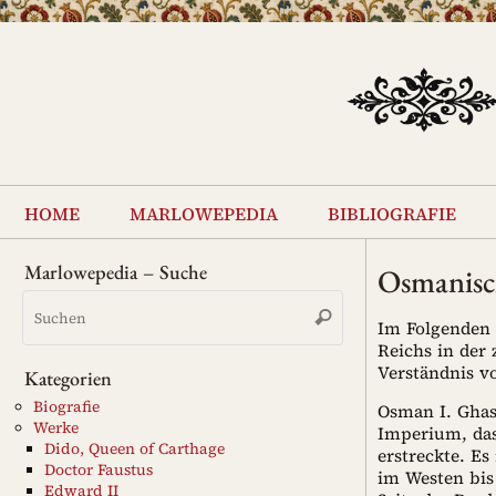
Zum
Inhalt
springen
Zum
Inhalt
home
marlowepedia
bibliografie
springen
Marlowepedia – Suche
Osmanisc
Suchen
Suchen
nach:
Im Folgenden 
Reichs in der 
Verständnis 
Kategorien
Biografie
Osman I. Ghas
Werke
Imperium, das
Dido, Queen of Carthage
erstreckte. E
Doctor Faustus
im Westen bis
Edward II