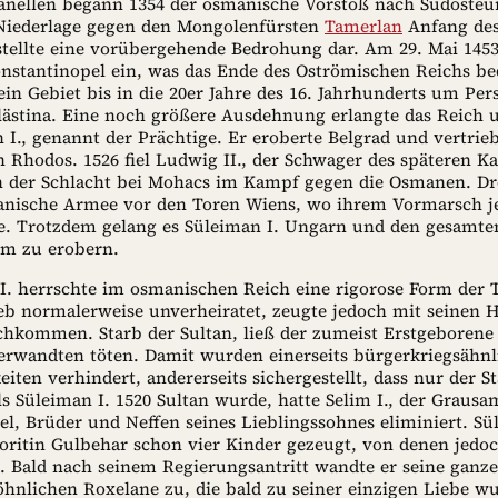
danellen begann 1354 der osmanische Vorstoß nach Südosteu
 Niederlage gegen den Mongolenfürsten
Tamerlan
Anfang des
stellte eine vorübergehende Bedrohung dar. Am 29. Mai 14
nstantinopel ein, was das Ende des Oströmischen Reichs be
sein Gebiet bis in die 20er Jahre des 16. Jahrhunderts um Per
lästina. Eine noch größere Ausdehnung erlangte das Reich 
I., genannt der Prächtige. Er eroberte Belgrad und vertrieb
 Rhodos. 1526 fiel Ludwig II., der Schwager des späteren Ka
in der Schlacht bei Mohacs im Kampf gegen die Osmanen. Dre
anische Armee vor den Toren Wiens, wo ihrem Vormarsch j
. Trotzdem gelang es Süleiman I. Ungarn und den gesamten
m zu erobern.
I. herrschte im osmanischen Reich eine rigorose Form der 
ieb normalerweise unverheiratet, zeugte jedoch mit seine
chkommen. Starb der Sultan, ließ der zumeist Erstgeborene 
rwandten töten. Damit wurden einerseits bürgerkriegsähnl
eiten verhindert, andererseits sichergestellt, dass nur der St
 Süleiman I. 1520 Sultan wurde, hatte Selim I., der Grausam
l, Brüder und Neffen seines Lieblingssohnes eliminiert. Sül
voritin Gulbehar schon vier Kinder gezeugt, von denen jedo
e. Bald nach seinem Regierungsantritt wandte er seine ganz
hnlichen Roxelane zu, die bald zu seiner einzigen Liebe wu