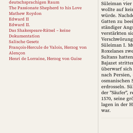
deutschsprachigen Raum
Süleiman vier 
The Passionate Shepherd to his Love
wollte auf kei
Mathew Roydon
würde. Nachde
Edward II
Gatten zu beei
Edward II.
ständiger Ang
Das Shakespeare-Rätsel – keine
verstärkten si
Dokumentation
Verschwörung t
Salische Gesetz
Süleiman I. Mu
François-Hercule de Valois, Herzog von
Roxelanes zwe
Alençon
Sultans hatte
Henri de Lorraine, Herzog von Guise
Bajazet strit
überwarf sich
nach Persien,
osmanischen S
erdrosseln. S
der "Säufer", 
1570, seine gr
lagen in der 
war.