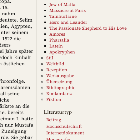
ropa.
Jew of Malta
 15.
Massacre at Paris
53 nahm
Tamburlaine
deutete. Selim
Hero and Leander
sien, Ägypten,
The Passionate Shepherd to His Love
unter seinem
Amores
 1522 die
Pharsalia
isers
Latein
i Jahre später
Apokryphen
edoch Einhalt
Stil
 östlichen
Weltbild
Rezeption
Werkausgabe
Thronfolge.
Übersetzung
n Haremsdamen
Bibliographie
all seine
Konkordanz
iche
Fiktion
ärkste an die
Literaturtyp
e, bereits
eiman I. hatte
Beitrag
ch nur Mustafa
Hochschulschrift
e Zuneigung
Internetdokument
rde. Sie gebar
Monografie