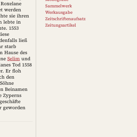
. Roxelane
Sammelwerk
tet werden
Werkausgabe
te sie ihren
Zeitschriftenaufsatz
n lebte in
Zeitungsartikel
te. 1553
iese
enfalls ließ
r starb
im Hause des
öhne
Selim
und
lanes Tod 1558
. Er floh
ch den
 Söhne
den Beinamen
me Zyperns
geschäfte
ir geworden