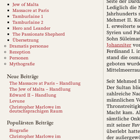
Seite der Dar
Jew of Malta
Lediglich die
Massacre at Paris
Jahrhunderts 
Tamburlaine 1
Mehmet II. Ko
Tamburlaine 2
I. erweiterte 
Hero and Leander
Syrien und Pa
The Passionate Shepherd
Sohn Süleiman 
Übersetzung
Johanniter
von
Dramatis personae
Ferdinand I. 
Rezeption
stand die osm
Personen
geboten wurde
Mythografie
Mittelmeerrau
Neue Beiträge
Seit Mehmed I
The Massacre at Paris – Handlung
Der Sultan bl
The Jew of Malta – Handlung
zahlreiche Na
Edward II – Handlung
männlichen Ve
Levune
Thronstreitigk
Christopher Marlowe im
deutschsprachigen Raum
Macht kam. Als
sämtliche Onke
Populärsten Beiträge
mit seiner Fa
Biografie
überlebt hatt
Christopher Marlowe im
der außergewö