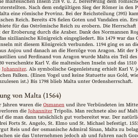
die maltesischen Inseln 218 v. u. Z. bereitwillig dem römisc
terstellten. Nach dem endgültigen Sieg der Römer in den 
alta eine römische Provinz. Bei der Reichsteilung (395) kam
chen Reich. Bereits 476 fielen Goten und Vandalen ein. Erst
ebiete für das Oströmische Reich zu erobern. Die Herrschaft
t der Eroberung durch die Araber. Dank des Normannen Rog
das sizilianische Königreich eingegliedert. Bis 1479 war das 
nseln mit diesem Königreich verbunden. 1194 ging es an die
aus Anjou und danach an die Herzöge von Aragon. Mit der 
Kastilien und Ferdinand von Aragon wurde Malta ein Teil de
30 verschenkte Karl V. die maltesischen Inseln und das 1510
e
Johanniter
. Als symbolische Gegenleistung erhielt Karl V. j
chen Falken. (Einen Vogel und keine Statuette aus Gold, wie
ulesen ist.) Bis 1798 blieb Malta unter Ordensherrschaft.
rung von Malta (1564)
er Jahren waren die
Osmanen
und ihre Verbündeten im Mitte
verloren die
Johanniter
Tripolis. Man rechnete also auf Malt
uf die man dann tatsächlich gut vorbereitet war. Der natürl
ei Forts St. Angelo, St. Elmo und St. Michael befestigt. 15
rgut Reis und der osmanische Admiral Sinan, Malta zu bela
achen sie das Unternehmen jedoch ab und fuhren nach Gozo