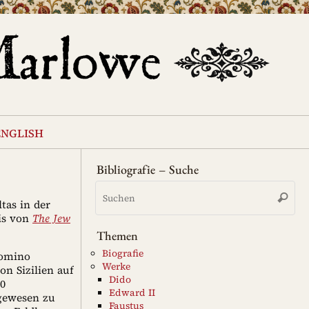
english
Bibliografie – Suche
Su
Suche
na
tas in der
nis von
The Jew
Themen
Biografie
Comino
Werke
on Sizilien auf
Dido
00
Edward II
 gewesen zu
Faustus