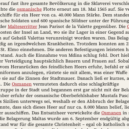
rauf fast ihre gesamte Bevölkerung in die Sklaverei versch
chte die
osmanische
Flotte erneut am 18. Mai 1565 auf. Sie v
chiffe für ein Heer von ca. 40.000 Mann Stärke. Dem standen
ische Soldaten und 600 spanische Söldner unter der Führung
 der
Malteserritter
Jean Parisot de la Valette gegenüber. Die
osten der Insel an Land, wo sie ihr Lager in einer Gegend a
 auf Geheiß Valettas verunreinigt worden waren. Das Bela
ändig an irgendwelchen Krankheiten. Trotzdem konnten am 23
 St. Elmo einnehmen. Die anderen Befestigungen leisteten 
rstand. Auch die Einnahme von Mdina schlug fehl. Dort hiel
r Verteidigung hauptsächlich Bauern und Frauen auf. Soba
m Heranrücken des feindlichen Heers erfuhr, befahl er s
iformen anzulegen, rüstete sie mit allem, was einer Waffe 
e sie auf die Zinnen der Stadtmauer. Danach ließ er kurzes, a
n. Die
Osmanen
vermuteten dadurch eine schlagkräftige
truppe in der Stadt und begannen erst gar nicht mit der Be
ber erfuhr der osmanische Oberbefehlshaber Mustafa Pasch
s Sizilien unterwegs sei, weshalb er den Abbruch der Belag
nnte, dass sich dieses Heer auf nur ca. 8.000 Mann belief, li
er ausschiffen. Das Entsatzheer verwickelte die
Osmanen
in 
ie Belagerung Maltas wurde am 6. September endgültig ab
and war für die gesamte Christenheit – egal ob katholisch 