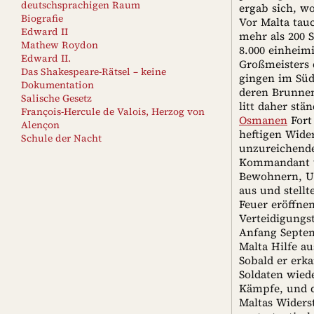
deutschsprachigen Raum
ergab sich, wo
Biografie
Vor Malta tau
Edward II
mehr als 200 S
Mathew Roydon
8.000 einheim
Edward II.
Großmeisters
Das Shakespeare-Rätsel – keine
gingen im Süd
Dokumentation
deren Brunnen
Salische Gesetz
litt daher st
François-Hercule de Valois, Herzog von
Osmanen
Fort
Alençon
heftigen Wide
Schule der Nacht
unzureichende
Kommandant vo
Bewohnern, Un
aus und stellt
Feuer eröffne
Verteidigungs
Anfang Septem
Malta Hilfe au
Sobald er erka
Soldaten wied
Kämpfe, und d
Maltas Widerst