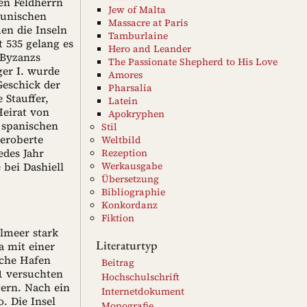
hen Feldherrn
Jew of Malta
Punischen
Massacre at Paris
en die Inseln
Tamburlaine
 535 gelang es
Hero and Leander
 Byzanzs
The Passionate Shepherd to His Love
er I. wurde
Amores
Geschick der
Pharsalia
 Stauffer,
Latein
Heirat von
Apokryphen
s spanischen
Stil
 eroberte
Weltbild
edes Jahr
Rezeption
Werkausgabe
 bei Dashiell
Übersetzung
Bibliographie
Konkordanz
Fiktion
lmeer stark
Literaturtyp
a mit einer
iche Hafen
Beitrag
51 versuchten
Hochschulschrift
gern. Nach ein
Internetdokument
. Die Insel
Monografie