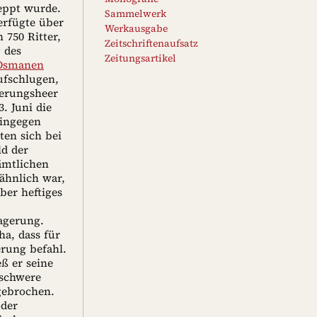
leppt wurde.
Sammelwerk
erfügte über
Werkausgabe
 750 Ritter,
Zeitschriftenaufsatz
 des
Zeitungsartikel
Osmanen
ufschlugen,
gerungsheer
. Juni die
hingegen
ten sich bei
ld der
ämtlichen
ähnlich war,
ber heftiges
lagerung.
a, dass für
erung befahl.
eß er seine
schwere
gebrochen.
oder