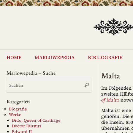
Zum
Inhalt
springen
Zum
Inhalt
home
marlowepedia
bibliografie
springen
Marlowepedia – Suche
Malta
Suchen
Suchen
nach:
Im Folgenden 
zweiten Hälfte
of Malta
notwe
Kategorien
Biografie
Malta ist ein
Werke
gehören. Die e
Dido, Queen of Carthage
die Inseln. 85
Doctor Faustus
übernahmen di
Edward II