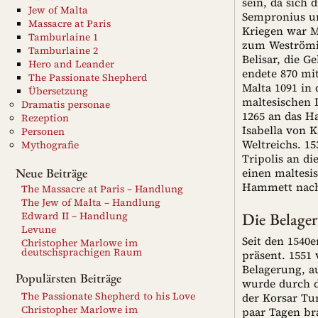
sein, da sich 
Jew of Malta
Sempronius un
Massacre at Paris
Kriegen war M
Tamburlaine 1
zum Weströmis
Tamburlaine 2
Belisar, die G
Hero and Leander
endete 870 mi
The Passionate Shepherd
Malta 1091 in 
Übersetzung
maltesischen I
Dramatis personae
1265 an das H
Rezeption
Isabella von 
Personen
Weltreichs. 15
Mythografie
Tripolis an di
Neue Beiträge
einen maltesis
Hammett nachz
The Massacre at Paris – Handlung
The Jew of Malta – Handlung
Die Belage
Edward II – Handlung
Levune
Seit den 1540
Christopher Marlowe im
deutschsprachigen Raum
präsent. 1551 
Belagerung, a
Populärsten Beiträge
wurde durch dr
The Passionate Shepherd to his Love
der Korsar Tu
Christopher Marlowe im
paar Tagen br