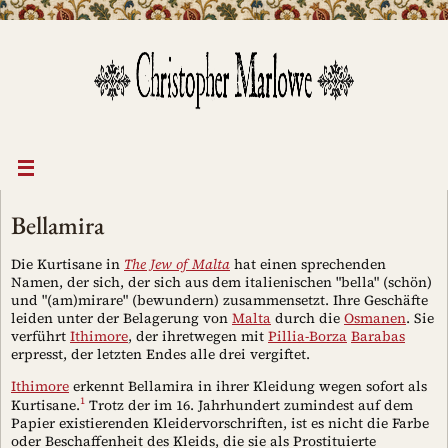
Zum
Inhalt
springen
Bellamira
Die Kurtisane in
The Jew of Malta
hat einen sprechenden
Namen, der sich, der sich aus dem italienischen "bella" (schön)
und "(am)mirare" (bewundern) zusammensetzt. Ihre Geschäfte
leiden unter der Belagerung von
Malta
durch die
Osmanen
. Sie
verführt
Ithimore
, der ihretwegen mit
Pillia-Borza
Barabas
erpresst, der letzten Endes alle drei vergiftet.
Ithimore
erkennt Bellamira in ihrer Kleidung wegen sofort als
1
Kurtisane.
Trotz der im 16. Jahrhundert zumindest auf dem
Papier existierenden Kleidervorschriften, ist es nicht die Farbe
oder Beschaffenheit des Kleids, die sie als Prostituierte