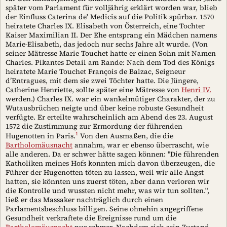
später vom Parlament für volljährig erklärt worden war, blieb
der Einfluss Caterina de' Medicis auf die Politik spürbar. 1570
heiratete Charles IX. Elisabeth von Österreich, eine Tochter
Kaiser Maximilian II. Der Ehe entsprang ein Mädchen namens
Marie-Elisabeth, das jedoch nur sechs Jahre alt wurde. (Von
seiner Mätresse Marie Touchet hatte er einen Sohn mit Namen
Charles. Pikantes Detail am Rande: Nach dem Tod des Königs
heiratete Marie Touchet François de Balzac, Seigneur
d’Entragues, mit dem sie zwei Töchter hatte. Die Jüngere,
Catherine Henriette, sollte später eine Mätresse von
Henri IV.
werden.) Charles IX. war ein wankelmütiger Charakter, der zu
Wutausbrüchen neigte und über keine robuste Gesundheit
verfügte. Er erteilte wahrscheinlich am Abend des 23. August
1572 die Zustimmung zur Ermordung der führenden
1
Hugenotten in Paris.
Von den Ausmaßen, die die
Bartholomäusnacht
annahm, war er ebenso überrascht, wie
alle anderen. Da er schwer hätte sagen können: "Die führenden
Katholiken meines Hofs konnten mich davon überzeugen, die
Führer der Hugenotten töten zu lassen, weil wir alle Angst
hatten, sie könnten uns zuerst töten, aber dann verloren wir
die Kontrolle und wussten nicht mehr, was wir tun sollten.",
ließ er das Massaker nachträglich durch einen
Parlamentsbeschluss billigen. Seine ohnehin angegriffene
Gesundheit verkraftete die Ereignisse rund um die