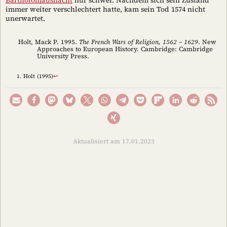
Bartholomäusnacht
nur schwer. Nachdem sich sein Zustand
immer weiter verschlechtert hatte, kam sein Tod 1574 nicht
unerwartet.
Holt, Mack P. 1995.
The French Wars of Religion, 1562 – 1629
. New
Approaches to European History. Cambridge: Cambridge
University Press.
Holt (1995)
↩︎
Aktualisiert am 17.01.2023