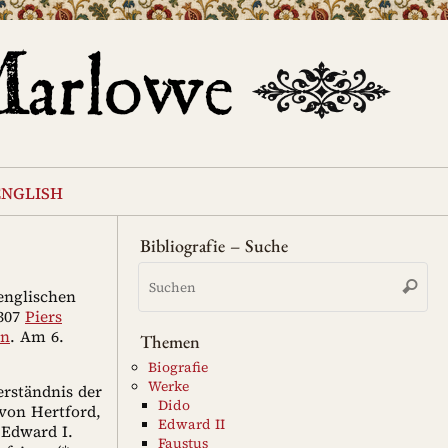
english
Bibliografie – Suche
Su
Suche
na
 englischen
1307
Piers
on
. Am 6.
Themen
Biografie
Werke
erständnis der
Dido
 von Hertford,
Edward II
 Edward I.
Faustus