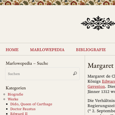
Zum
Inhalt
springen
Zum
Inhalt
home
marlowepedia
bibliografie
springen
Marlowepedia – Suche
Margaret 
Suchen
Suchen
nach:
Margaret de Cl
Königs
Edward
Gaveston
. Die
Kategorien
Jänner 1312 w
Biografie
Werke
Die Verhältnis
Dido, Queen of Carthage
Regierungsze
Doctor Faustus
(* 2. Septemb
Edward II