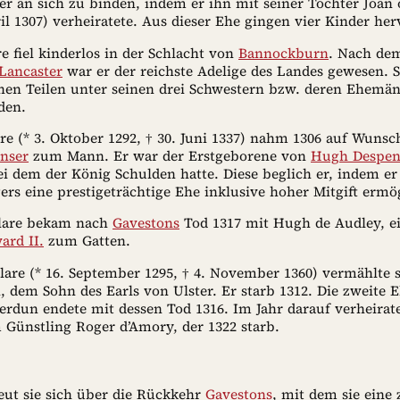
r an sich zu binden, indem er ihn mit seiner Tochter Joan 
ril 1307) verheiratete. Aus dieser Ehe gingen vier Kinder her
re fiel kinderlos in der Schlacht von
Bannockburn
. Nach de
Lancaster
war er der reichste Adelige des Landes gewesen. S
ichen Teilen unter seinen drei Schwestern bzw. deren Ehemä
den.
are (* 3. Oktober 1292, † 30. Juni 1337) nahm 1306 auf Wuns
nser
zum Mann. Er war der Erstgeborene von
Hugh Despens
ei dem der König Schulden hatte. Diese beglich er, indem e
ers eine prestigeträchtige Ehe inklusive hoher Mitgift ermö
Clare bekam nach
Gavestons
Tod 1317 mit Hugh de Audley, e
ard II.
zum Gatten.
lare (* 16. September 1295, † 4. November 1360) vermählte 
 dem Sohn des Earls von Ulster. Er starb 1312. Die zweite 
erdun endete mit dessen Tod 1316. Im Jahr darauf verheirat
 Günstling Roger d’Amory, der 1322 starb.
reut sie sich über die Rückkehr
Gavestons
, mit dem sie eine 