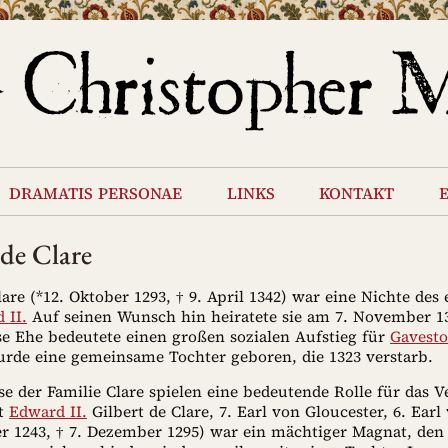
dramatis personae
links
kontakt
de Clare
are (*12. Oktober 1293, † 9. April 1342) war eine Nichte des
 II.
Auf seinen Wunsch hin heiratete sie am 7. November 
se Ehe bedeutete einen großen sozialen Aufstieg für
Gavest
urde eine gemeinsame Tochter geboren, die 1323 verstarb.
se der Familie Clare spielen eine bedeutende Rolle für das V
it
Edward II.
Gilbert de Clare, 7. Earl von Gloucester, 6. Earl
er 1243, † 7. Dezember 1295) war ein mächtiger Magnat, den