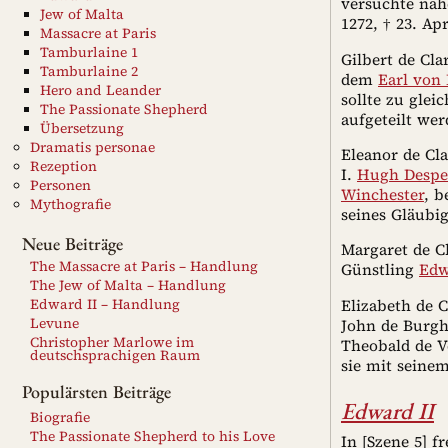
versuchte nähe
Jew of Malta
1272, † 23. Ap
Massacre at Paris
Tamburlaine 1
Gilbert de Cla
Tamburlaine 2
dem
Earl von 
Hero and Leander
sollte zu gle
The Passionate Shepherd
aufgeteilt wer
Übersetzung
Dramatis personae
Eleanor de Cl
Rezeption
I.
Hugh Despe
Personen
Winchester
, b
Mythografie
seines Gläubig
Neue Beiträge
Margaret de 
The Massacre at Paris – Handlung
Günstling
Edw
The Jew of Malta – Handlung
Elizabeth de C
Edward II – Handlung
Levune
John de Burgh,
Christopher Marlowe im
Theobald de V
deutschsprachigen Raum
sie mit seinem
Populärsten Beiträge
Edward II
Biografie
The Passionate Shepherd to his Love
In [Szene 5] f