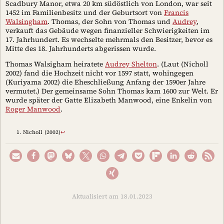
Scadbury Manor, etwa 20 km südöstlich von London, war seit
1452 im Familienbesitz und der Geburtsort von
Francis
Walsingham
. Thomas, der Sohn von Thomas und
Audrey
,
verkauft das Gebäude wegen finanzieller Schwierigkeiten im
17. Jahrhundert. Es wechselte mehrmals den Besitzer, bevor es
Mitte des 18. Jahrhunderts abgerissen wurde.
Thomas Walsigham heiratete
Audrey Shelton
. (Laut
(Nicholl
2002)
fand die Hochzeit nicht vor 1597 statt, wohingegen
(Kuriyama 2002)
die Eheschließung Anfang der 1590er Jahre
vermutet.) Der gemeinsame Sohn Thomas kam 1600 zur Welt. Er
wurde später der Gatte Elizabeth Manwood, eine Enkelin von
Roger Manwood
.
Nicholl (2002)
↩︎
Aktualisiert am 18.01.2023