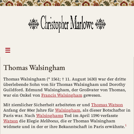
Zum
Inhalt
springen
Thomas Walsingham
Thomas Walsingham (* 1561; † 11. August 1630) war der dritte
überlebende Sohn von Sir Thomas Walsingham und Dorothy
Guildford. Edmund Walsingham, der Großvater von Thomas,
war ein Onkel von
Francis Walsingham
gewesen.
Mit ziemlicher Sicherheit arbeiteten er und
Thomas Watson
Anfang der 80er Jahre für
Walsingham
, als dieser Botschafter in
Paris war. Nach
Walsinghams
Tod im April 1590 verfasste
Watson
die Elegie
Meliboeus
, die er Thomas Walsingham
1
widmete und in der er ihre Bekanntschaft in Paris erwähnte.